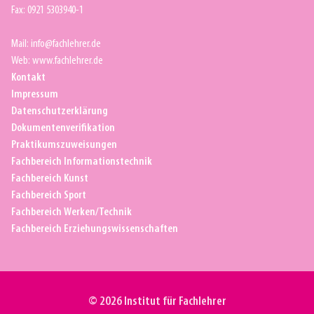
Fax: 0921 5303940-1
Mail: info@fachlehrer.de
Web: www.fachlehrer.de
Kontakt
Impressum
Datenschutzerklärung
Dokumentenverifikation
Praktikumszuweisungen
Fachbereich Informationstechnik
Fachbereich Kunst
Fachbereich Sport
Fachbereich Werken/Technik
Fachbereich Erziehungswissenschaften
© 2026 Institut für Fachlehrer