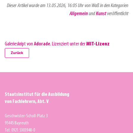
Dieser Artikel wurde am 13.05.2026, 16:05 Uhr von Waß in den Kategorien
Allgemein
und
Kunst
veröffentlicht
Galerieskript von
Adorade
. Lizenziert unter der
MIT-Lizenz
Zurück
Staatsinstitut für die Ausbildung
von Fachlehrern, Abt. V
Geschwister-Scholl-Platz 3
95445 Bayreuth
Tel: 0921 5303940-0